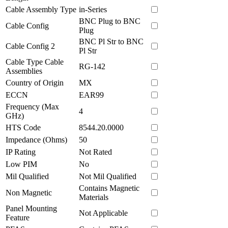
Cable Assembly Type
in-Series
BNC Plug to BNC
Cable Config
Plug
BNC Pl Str to BNC
Cable Config 2
Pl Str
Cable Type Cable
RG-142
Assemblies
Country of Origin
MX
ECCN
EAR99
Frequency (Max
4
GHz)
HTS Code
8544.20.0000
Impedance (Ohms)
50
IP Rating
Not Rated
Low PIM
No
Mil Qualified
Not Mil Qualified
Contains Magnetic
Non Magnetic
Materials
Panel Mounting
Not Applicable
Feature