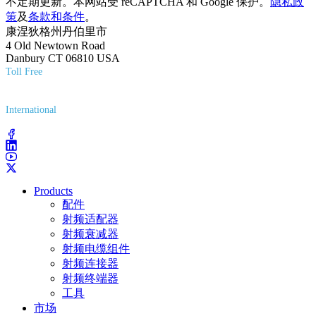
不定期更新。本网站受 reCAPTCHA 和 Google 保护。
隐私政
策
及
条款和条件
。
康涅狄格州丹伯里市
4 Old Newtown Road
Danbury CT 06810 USA
Toll Free
(800) 627-7100
International
(203) 743-9272
Products
配件
射频适配器
射频衰减器
射频电缆组件
射频连接器
射频终端器
工具
市场