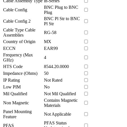
Cable Assembly Type
in-Series
BNC Plug to BNC
Cable Config
Plug
BNC Pl Str to BNC
Cable Config 2
Pl Str
Cable Type Cable
RG-58
Assemblies
Country of Origin
MX
ECCN
EAR99
Frequency (Max
4
GHz)
HTS Code
8544.20.0000
Impedance (Ohms)
50
IP Rating
Not Rated
Low PIM
No
Mil Qualified
Not Mil Qualified
Contains Magnetic
Non Magnetic
Materials
Panel Mounting
Not Applicable
Feature
PFAS Status
PFAS