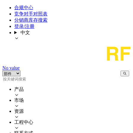
合规中心
竞争对手对照表
分销商库存搜索
登录/注册
中文
No value
产品
市场
资源
工程中心