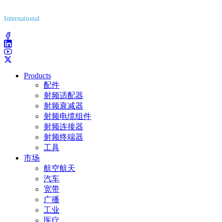
(800) 627-7100
International
(203) 743-9272
Products
配件
射频适配器
射频衰减器
射频电缆组件
射频连接器
射频终端器
工具
市场
航空航天
汽车
宽带
广播
工业
医疗