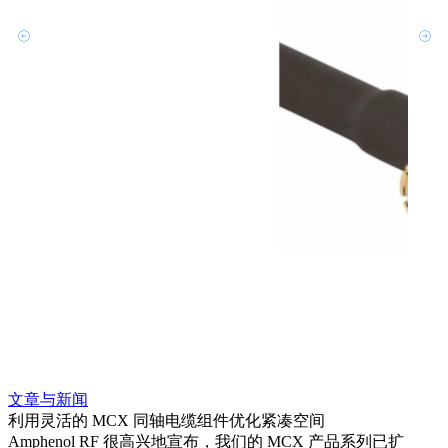
文章与新闻
文章
利用灵活的 MCX 同轴电缆组件优化紧凑空间
扩展
Amphenol RF 很高兴地宣布，我们的 MCX 产品系列已扩
Amp