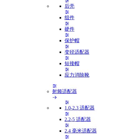
后壳
组件
硬件
保护帽
变径适配器
短接帽
应力消除靴
射频适配器
1.0-2.3 适配器
2.2-5 适配器
2.4 毫米适配器