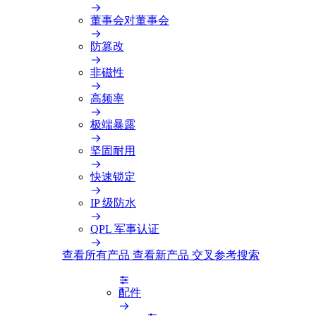
董事会对董事会
防篡改
非磁性
高频率
极端暴露
坚固耐用
快速锁定
IP 级防水
QPL 军事认证
查看所有产品
查看新产品
交叉参考搜索
配件