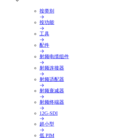
按类别
按功能
工具
配件
射频电缆组件
射频连接器
射频适配器
射频衰减器
射频终端器
12G-SDI
超小型
低 PIM