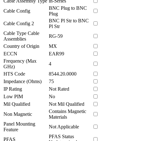
Cable Assembly Type
in-Series
BNC Plug to BNC
Cable Config
Plug
BNC Pl Str to BNC
Cable Config 2
Pl Str
Cable Type Cable
RG-59
Assemblies
Country of Origin
MX
ECCN
EAR99
Frequency (Max
4
GHz)
HTS Code
8544.20.0000
Impedance (Ohms)
75
IP Rating
Not Rated
Low PIM
No
Mil Qualified
Not Mil Qualified
Contains Magnetic
Non Magnetic
Materials
Panel Mounting
Not Applicable
Feature
PFAS Status
PFAS