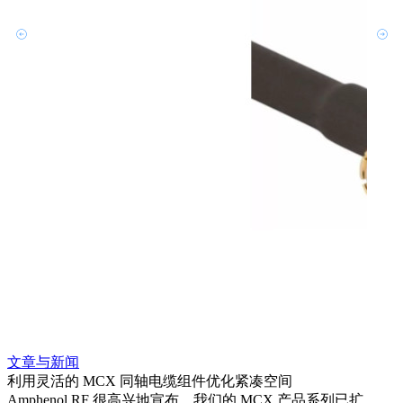
文章与新闻
文章
利用灵活的 MCX 同轴电缆组件优化紧凑空间
扩展
Amphenol RF 很高兴地宣布，我们的 MCX 产品系列已扩
Amp