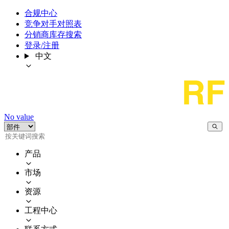
合规中心
竞争对手对照表
分销商库存搜索
登录/注册
中文
No value
产品
市场
资源
工程中心