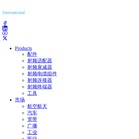
(800) 627-7100
International
(203) 743-9272
Products
配件
射频适配器
射频衰减器
射频电缆组件
射频连接器
射频终端器
工具
市场
航空航天
汽车
宽带
广播
工业
医疗