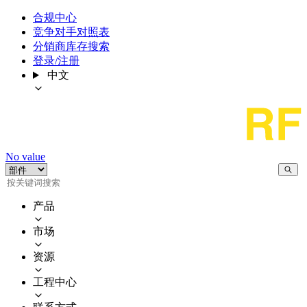
合规中心
竞争对手对照表
分销商库存搜索
登录/注册
中文
No value
产品
市场
资源
工程中心