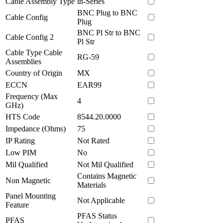
Cable Assembly Type
in-Series
BNC Plug to BNC
Cable Config
Plug
BNC Pl Str to BNC
Cable Config 2
Pl Str
Cable Type Cable
RG-59
Assemblies
Country of Origin
MX
ECCN
EAR99
Frequency (Max
4
GHz)
HTS Code
8544.20.0000
Impedance (Ohms)
75
IP Rating
Not Rated
Low PIM
No
Mil Qualified
Not Mil Qualified
Contains Magnetic
Non Magnetic
Materials
Panel Mounting
Not Applicable
Feature
PFAS Status
PFAS