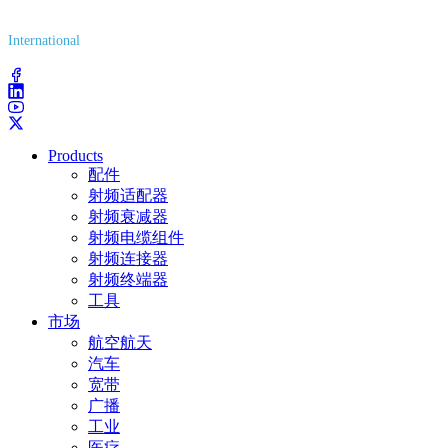
(800) 627-7100
International
(203) 743-9272
Products
配件
射频适配器
射频衰减器
射频电缆组件
射频连接器
射频终端器
工具
市场
航空航天
汽车
宽带
广播
工业
医疗