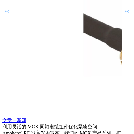
文章与新闻
文章
利用灵活的 MCX 同轴电缆组件优化紧凑空间
扩展
Amphenol RF 很高兴地宣布，我们的 MCX 产品系列已扩
Amp