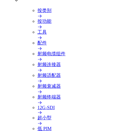
按类别
按功能
工具
配件
射频电缆组件
射频连接器
射频适配器
射频衰减器
射频终端器
12G-SDI
超小型
低 PIM