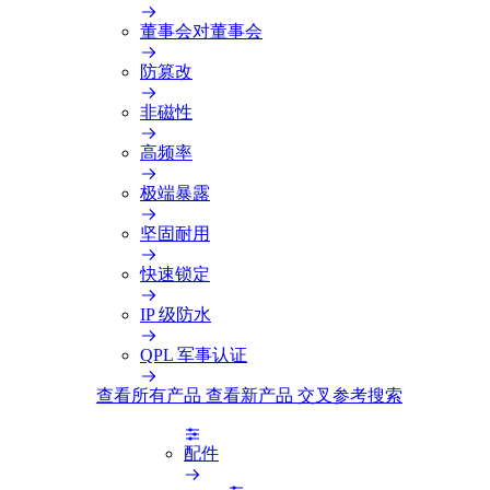
董事会对董事会
防篡改
非磁性
高频率
极端暴露
坚固耐用
快速锁定
IP 级防水
QPL 军事认证
查看所有产品
查看新产品
交叉参考搜索
配件