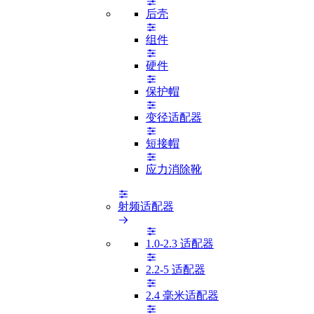
后壳
组件
硬件
保护帽
变径适配器
短接帽
应力消除靴
射频适配器
1.0-2.3 适配器
2.2-5 适配器
2.4 毫米适配器