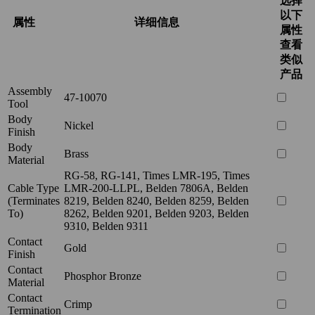
选择
以下
属性
详细信息
属性
查看
类似
产品
Assembly
47-10070
Tool
Body
Nickel
Finish
Body
Brass
Material
RG-58, RG-141, Times LMR-195, Times
Cable Type
LMR-200-LLPL, Belden 7806A, Belden
(Terminates
8219, Belden 8240, Belden 8259, Belden
To)
8262, Belden 9201, Belden 9203, Belden
9310, Belden 9311
Contact
Gold
Finish
Contact
Phosphor Bronze
Material
Contact
Crimp
Termination