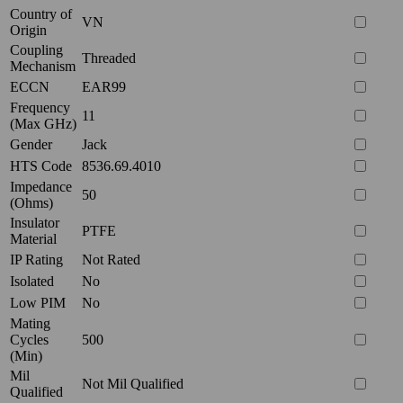
Country of
VN
Origin
Coupling
Threaded
Mechanism
ECCN
EAR99
Frequency
11
(Max GHz)
Gender
Jack
HTS Code
8536.69.4010
Impedance
50
(Ohms)
Insulator
PTFE
Material
IP Rating
Not Rated
Isolated
No
Low PIM
No
Mating
Cycles
500
(Min)
Mil
Not Mil Qualified
Qualified