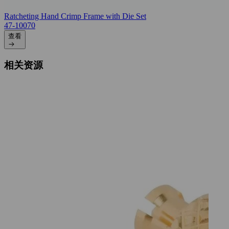
Ratcheting Hand Crimp Frame with Die Set
47-10070
查看
相关资源