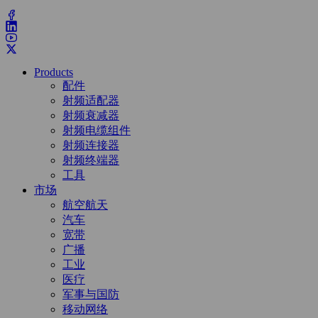
(203) 743-9272
Products
配件
射频适配器
射频衰减器
射频电缆组件
射频连接器
射频终端器
工具
市场
航空航天
汽车
宽带
广播
工业
医疗
军事与国防
移动网络