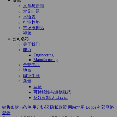
资源
文章与新闻
常见问题
术语表
行业趋势
市场抵押品
视频
公司名称
关于我们
能力
Engineering
Manufacturing
合规中心
地点
职业生涯
质量
认证
可持续性与道德规范
反奴隶制/人口贩运
销售条款与条件
用户协议
隐私政策
网站地图
Logos
外部网络
登录