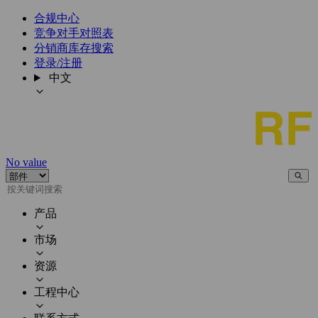
合规中心
竞争对手对照表
分销商库存搜索
登录/注册
中文
No value
产品
市场
资源
工程中心