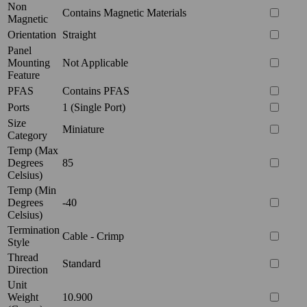
Non
Contains Magnetic Materials
Magnetic
Orientation
Straight
Panel
Mounting
Not Applicable
Feature
PFAS
Contains PFAS
Ports
1 (Single Port)
Size
Miniature
Category
Temp (Max
Degrees
85
Celsius)
Temp (Min
Degrees
-40
Celsius)
Termination
Cable - Crimp
Style
Thread
Standard
Direction
Unit
Weight
10.900