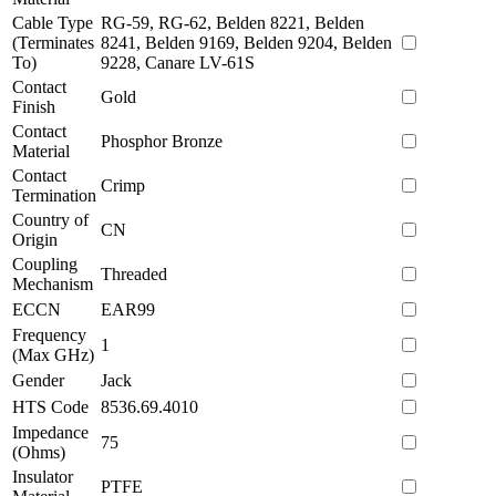
Cable Type
RG-59, RG-62, Belden 8221, Belden
(Terminates
8241, Belden 9169, Belden 9204, Belden
To)
9228, Canare LV-61S
Contact
Gold
Finish
Contact
Phosphor Bronze
Material
Contact
Crimp
Termination
Country of
CN
Origin
Coupling
Threaded
Mechanism
ECCN
EAR99
Frequency
1
(Max GHz)
Gender
Jack
HTS Code
8536.69.4010
Impedance
75
(Ohms)
Insulator
PTFE