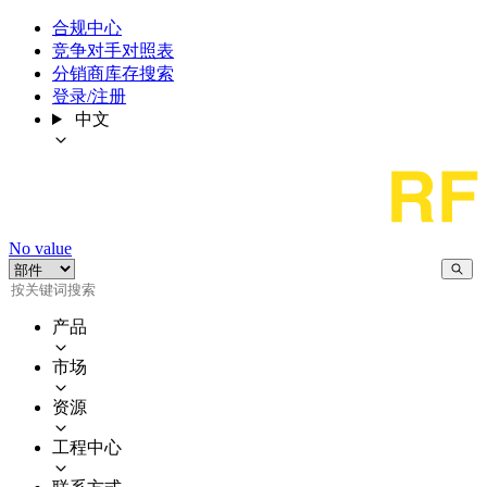
合规中心
竞争对手对照表
分销商库存搜索
登录/注册
中文
No value
产品
市场
资源
工程中心