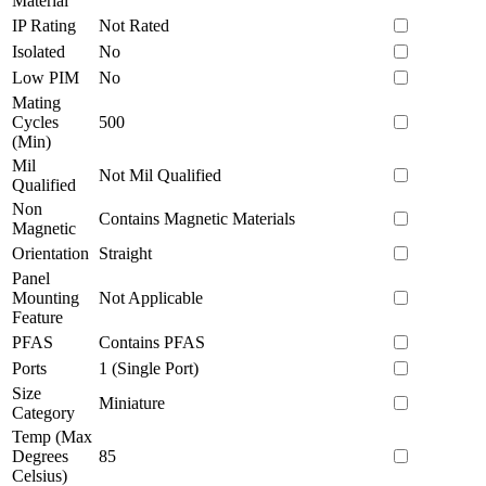
Material
IP Rating
Not Rated
Isolated
No
Low PIM
No
Mating
Cycles
500
(Min)
Mil
Not Mil Qualified
Qualified
Non
Contains Magnetic Materials
Magnetic
Orientation
Straight
Panel
Mounting
Not Applicable
Feature
PFAS
Contains PFAS
Ports
1 (Single Port)
Size
Miniature
Category
Temp (Max
Degrees
85
Celsius)