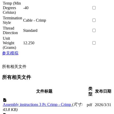
Temp (Min
Degrees
-40
Celsius)
Termination
Cable - Crimp
Style
Thread
Standard
Direction
Unit
Weight
12.250
(Grams)
参见模拟
所有相关文件
所有相关文件
类
文件标题
发布日期
型
Assembly instructions 3 Pc Crimp - Crimp
(尺寸:
pdf
2026/3/31
43.8 KB)