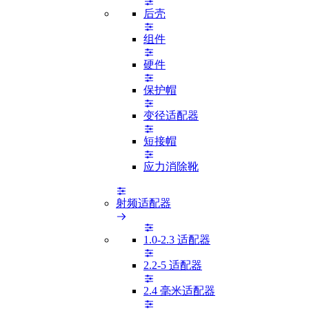
后壳
组件
硬件
保护帽
变径适配器
短接帽
应力消除靴
射频适配器
1.0-2.3 适配器
2.2-5 适配器
2.4 毫米适配器