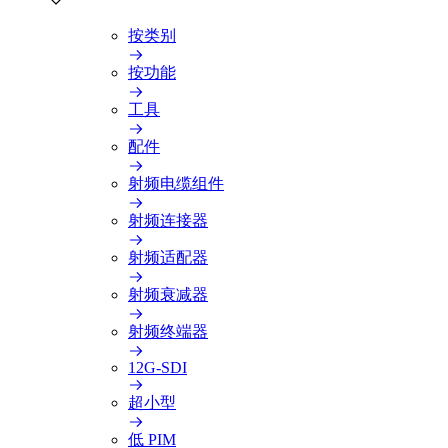
按类别
按功能
工具
配件
射频电缆组件
射频连接器
射频适配器
射频衰减器
射频终端器
12G-SDI
超小型
低 PIM