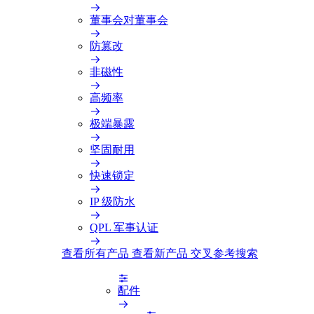
董事会对董事会
防篡改
非磁性
高频率
极端暴露
坚固耐用
快速锁定
IP 级防水
QPL 军事认证
查看所有产品
查看新产品
交叉参考搜索
配件