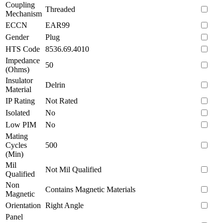
Coupling
Threaded
Mechanism
ECCN
EAR99
Gender
Plug
HTS Code
8536.69.4010
Impedance
50
(Ohms)
Insulator
Delrin
Material
IP Rating
Not Rated
Isolated
No
Low PIM
No
Mating
Cycles
500
(Min)
Mil
Not Mil Qualified
Qualified
Non
Contains Magnetic Materials
Magnetic
Orientation
Right Angle
Panel