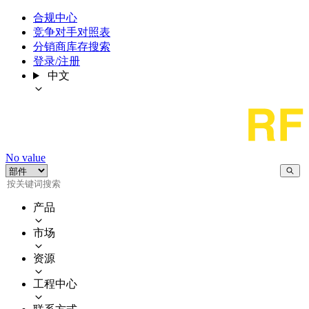
合规中心
竞争对手对照表
分销商库存搜索
登录/注册
中文
No value
产品
市场
资源
工程中心