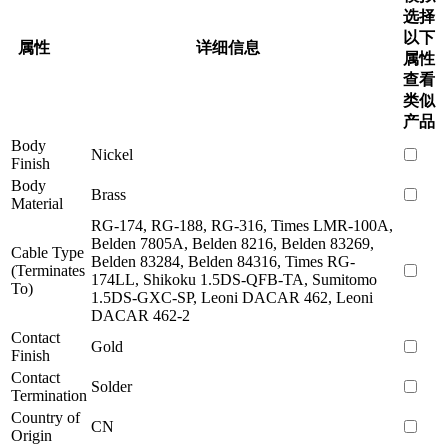
选择
以下
属性
详细信息
属性
查看
类似
产品
Body
Nickel
Finish
Body
Brass
Material
RG-174, RG-188, RG-316, Times LMR-100A,
Belden 7805A, Belden 8216, Belden 83269,
Cable Type
Belden 83284, Belden 84316, Times RG-
(Terminates
174LL, Shikoku 1.5DS-QFB-TA, Sumitomo
To)
1.5DS-GXC-SP, Leoni DACAR 462, Leoni
DACAR 462-2
Contact
Gold
Finish
Contact
Solder
Termination
Country of
CN
Origin