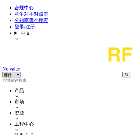
合规中心
竞争对手对照表
分销商库存搜索
登录/注册
中文
No value
产品
市场
资源
工程中心