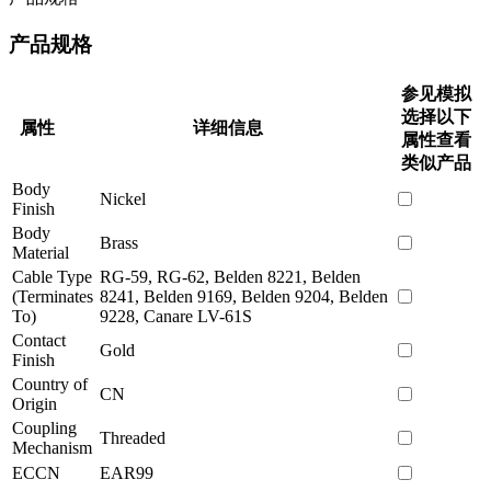
产品规格
参见模拟
选择以下
属性
详细信息
属性查看
类似产品
Body
Nickel
Finish
Body
Brass
Material
Cable Type
RG-59, RG-62, Belden 8221, Belden
(Terminates
8241, Belden 9169, Belden 9204, Belden
To)
9228, Canare LV-61S
Contact
Gold
Finish
Country of
CN
Origin
Coupling
Threaded
Mechanism
ECCN
EAR99