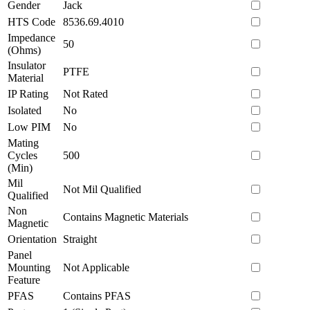
Gender
Jack
HTS Code
8536.69.4010
Impedance
50
(Ohms)
Insulator
PTFE
Material
IP Rating
Not Rated
Isolated
No
Low PIM
No
Mating
Cycles
500
(Min)
Mil
Not Mil Qualified
Qualified
Non
Contains Magnetic Materials
Magnetic
Orientation
Straight
Panel
Mounting
Not Applicable
Feature
PFAS
Contains PFAS