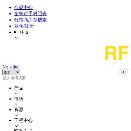
合规中心
竞争对手对照表
分销商库存搜索
登录/注册
中文
No value
产品
市场
资源
工程中心