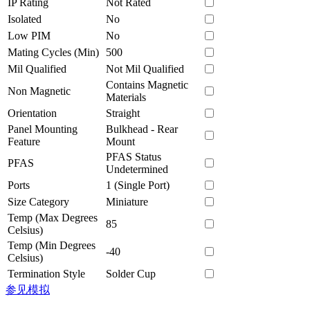
IP Rating
Not Rated
Isolated
No
Low PIM
No
Mating Cycles (Min)
500
Mil Qualified
Not Mil Qualified
Contains Magnetic
Non Magnetic
Materials
Orientation
Straight
Panel Mounting
Bulkhead - Rear
Feature
Mount
PFAS Status
PFAS
Undetermined
Ports
1 (Single Port)
Size Category
Miniature
Temp (Max Degrees
85
Celsius)
Temp (Min Degrees
-40
Celsius)
Termination Style
Solder Cup
参见模拟