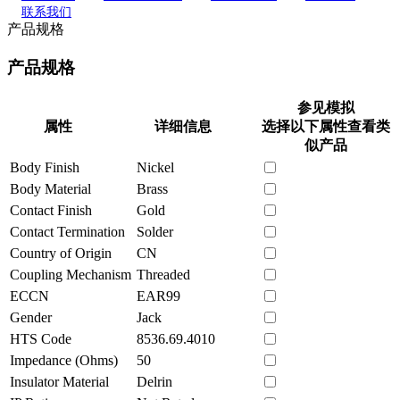
联系我们
产品规格
产品规格
参见模拟
属性
详细信息
选择以下属性查看类
似产品
Body Finish
Nickel
Body Material
Brass
Contact Finish
Gold
Contact Termination
Solder
Country of Origin
CN
Coupling Mechanism
Threaded
ECCN
EAR99
Gender
Jack
HTS Code
8536.69.4010
Impedance (Ohms)
50
Insulator Material
Delrin