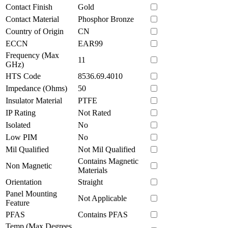
Contact Finish
Gold
Contact Material
Phosphor Bronze
Country of Origin
CN
ECCN
EAR99
Frequency (Max
11
GHz)
HTS Code
8536.69.4010
Impedance (Ohms)
50
Insulator Material
PTFE
IP Rating
Not Rated
Isolated
No
Low PIM
No
Mil Qualified
Not Mil Qualified
Contains Magnetic
Non Magnetic
Materials
Orientation
Straight
Panel Mounting
Not Applicable
Feature
PFAS
Contains PFAS
Temp (Max Degrees