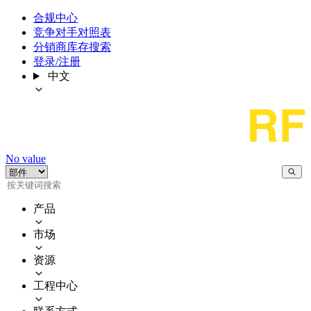
合规中心
竞争对手对照表
分销商库存搜索
登录/注册
中文
No value
产品
市场
资源
工程中心