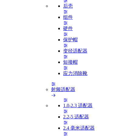
后壳
组件
硬件
保护帽
变径适配器
短接帽
应力消除靴
射频适配器
1.0-2.3 适配器
2.2-5 适配器
2.4 毫米适配器