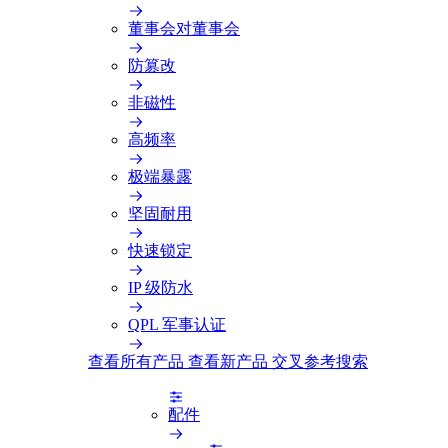
董事会对董事会
防篡改
非磁性
高频率
极端暴露
坚固耐用
快速锁定
IP 级防水
QPL 军事认证
查看所有产品
查看新产品
交叉参考搜索
配件