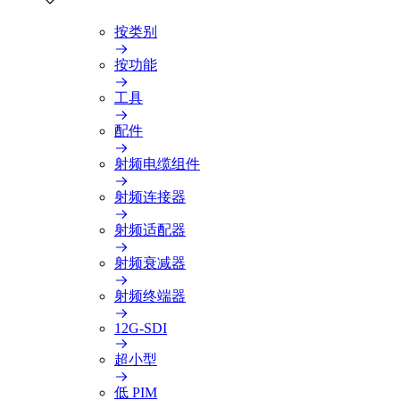
按类别
按功能
工具
配件
射频电缆组件
射频连接器
射频适配器
射频衰减器
射频终端器
12G-SDI
超小型
低 PIM