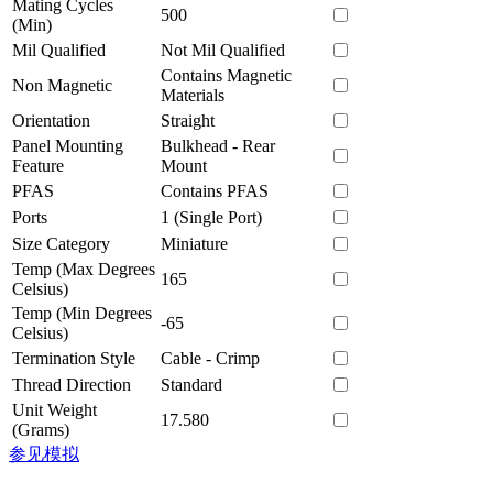
Mating Cycles
500
(Min)
Mil Qualified
Not Mil Qualified
Contains Magnetic
Non Magnetic
Materials
Orientation
Straight
Panel Mounting
Bulkhead - Rear
Feature
Mount
PFAS
Contains PFAS
Ports
1 (Single Port)
Size Category
Miniature
Temp (Max Degrees
165
Celsius)
Temp (Min Degrees
-65
Celsius)
Termination Style
Cable - Crimp
Thread Direction
Standard
Unit Weight
17.580
(Grams)
参见模拟