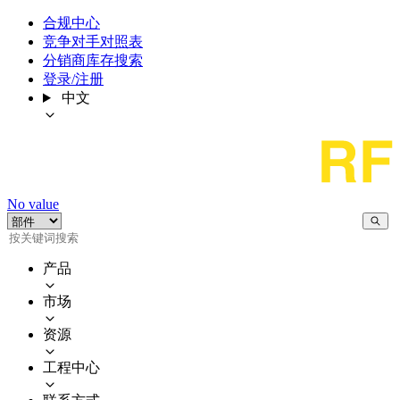
合规中心
竞争对手对照表
分销商库存搜索
登录/注册
中文
No value
产品
市场
资源
工程中心