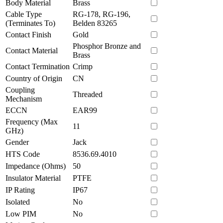
Body Material
Brass
Cable Type
RG-178, RG-196,
(Terminates To)
Belden 83265
Contact Finish
Gold
Phosphor Bronze and
Contact Material
Brass
Contact Termination
Crimp
Country of Origin
CN
Coupling
Threaded
Mechanism
ECCN
EAR99
Frequency (Max
11
GHz)
Gender
Jack
HTS Code
8536.69.4010
Impedance (Ohms)
50
Insulator Material
PTFE
IP Rating
IP67
Isolated
No
Low PIM
No