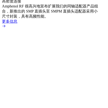
高密度连接
Amp
Amphenol RF 很高兴地宣布扩展我们的同轴适配器产品组
展到包
合，新推出的 SMP 直插头至 SMPM 直插头适配器采用小
更多
尺寸封装，具有高频性能。
更多信息