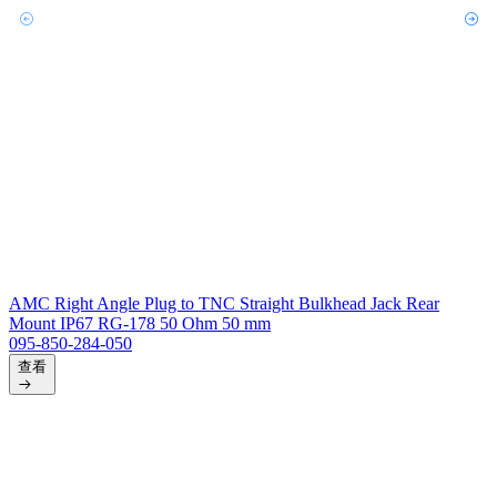
AMC Right Angle Plug to TNC Straight Bulkhead Jack Rear
Mount IP67 RG-178 50 Ohm 50 mm
095-850-284-050
查看