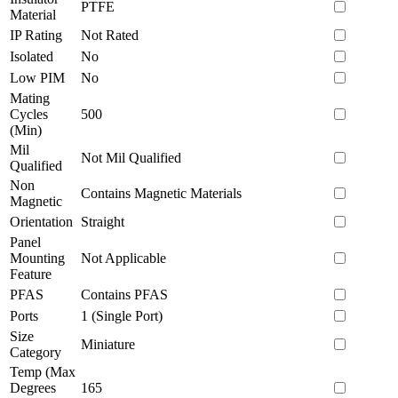
PTFE
Material
IP Rating
Not Rated
Isolated
No
Low PIM
No
Mating
Cycles
500
(Min)
Mil
Not Mil Qualified
Qualified
Non
Contains Magnetic Materials
Magnetic
Orientation
Straight
Panel
Mounting
Not Applicable
Feature
PFAS
Contains PFAS
Ports
1 (Single Port)
Size
Miniature
Category
Temp (Max
Degrees
165