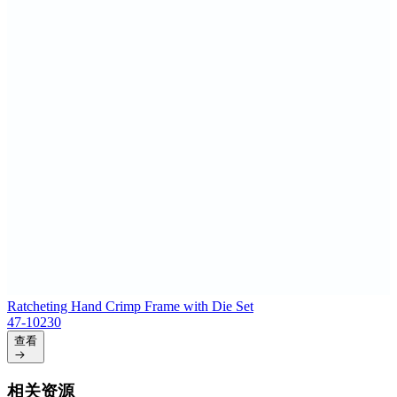
Ratcheting Hand Crimp Frame with Die Set
47-10230
查看
相关资源