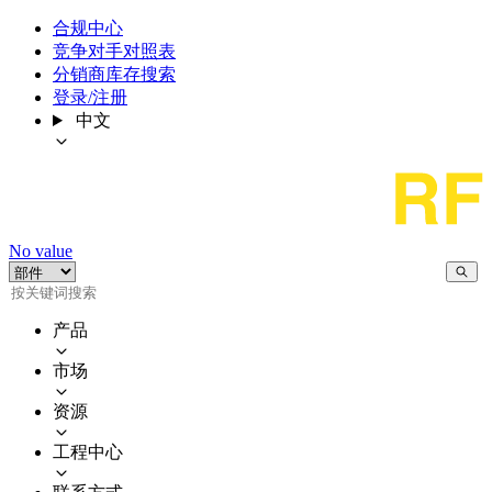
合规中心
竞争对手对照表
分销商库存搜索
登录/注册
中文
No value
产品
市场
资源
工程中心