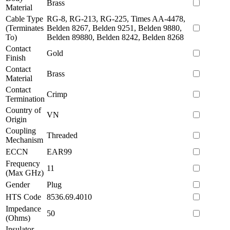
Brass
Material
Cable Type
RG-8, RG-213, RG-225, Times AA-4478,
(Terminates
Belden 8267, Belden 9251, Belden 9880,
To)
Belden 89880, Belden 8242, Belden 8268
Contact
Gold
Finish
Contact
Brass
Material
Contact
Crimp
Termination
Country of
VN
Origin
Coupling
Threaded
Mechanism
ECCN
EAR99
Frequency
11
(Max GHz)
Gender
Plug
HTS Code
8536.69.4010
Impedance
50
(Ohms)
Insulator