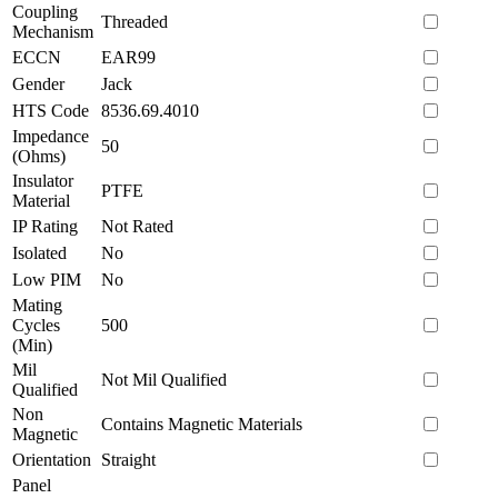
Coupling
Threaded
Mechanism
ECCN
EAR99
Gender
Jack
HTS Code
8536.69.4010
Impedance
50
(Ohms)
Insulator
PTFE
Material
IP Rating
Not Rated
Isolated
No
Low PIM
No
Mating
Cycles
500
(Min)
Mil
Not Mil Qualified
Qualified
Non
Contains Magnetic Materials
Magnetic
Orientation
Straight
Panel