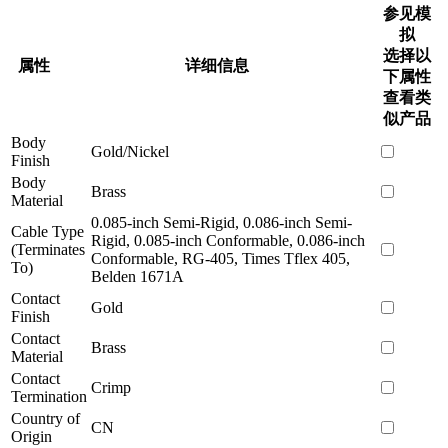
参见模
拟
选择以
属性
详细信息
下属性
查看类
似产品
Body
Gold/Nickel
Finish
Body
Brass
Material
0.085-inch Semi-Rigid, 0.086-inch Semi-
Cable Type
Rigid, 0.085-inch Conformable, 0.086-inch
(Terminates
Conformable, RG-405, Times Tflex 405,
To)
Belden 1671A
Contact
Gold
Finish
Contact
Brass
Material
Contact
Crimp
Termination
Country of
CN
Origin