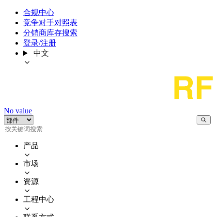
合规中心
竞争对手对照表
分销商库存搜索
登录/注册
中文
No value
产品
市场
资源
工程中心