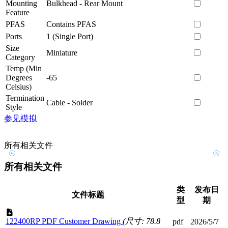
Mounting
Bulkhead - Rear Mount
Feature
PFAS
Contains PFAS
Ports
1 (Single Port)
Size
Miniature
Category
Temp (Min
Degrees
-65
Celsius)
Termination
Cable - Solder
Style
参见模拟
所有相关文件
所有相关文件
类
发布日
文件标题
型
期
122400RP PDF Customer Drawing
(尺寸: 78.8
pdf
2026/5/7