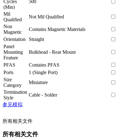
Cycles
500
(Min)
Mil
Not Mil Qualified
Qualified
Non
Contains Magnetic Materials
Magnetic
Orientation
Straight
Panel
Mounting
Bulkhead - Rear Mount
Feature
PFAS
Contains PFAS
Ports
1 (Single Port)
Size
Miniature
Category
Termination
Cable - Solder
Style
参见模拟
所有相关文件
所有相关文件