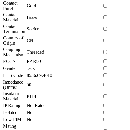
Contact
Gold
Finish
Contact
Brass
Material
Contact
Solder
Termination
Country of
CN
Origin
Coupling
Threaded
Mechanism
ECCN
EAR99
Gender
Jack
HTS Code
8536.69.4010
Impedance
50
(Ohms)
Insulator
PTFE
Material
IP Rating
Not Rated
Isolated
No
Low PIM
No
Mating