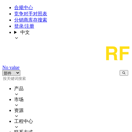
合规中心
竞争对手对照表
分销商库存搜索
登录/注册
中文
No value
产品
市场
资源
工程中心