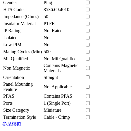
Gender
Plug
HTS Code
8536.69.4010
Impedance (Ohms)
50
Insulator Material
PTFE
IP Rating
Not Rated
Isolated
No
Low PIM
No
Mating Cycles (Min)
500
Mil Qualified
Not Mil Qualified
Contains Magnetic
Non Magnetic
Materials
Orientation
Straight
Panel Mounting
Not Applicable
Feature
PFAS
Contains PFAS
Ports
1 (Single Port)
Size Category
Miniature
Termination Style
Cable - Crimp
参见模拟