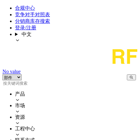
合规中心
竞争对手对照表
分销商库存搜索
登录/注册
中文
No value
产品
市场
资源
工程中心