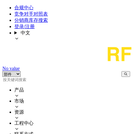
合规中心
竞争对手对照表
分销商库存搜索
登录/注册
中文
No value
产品
市场
资源
工程中心