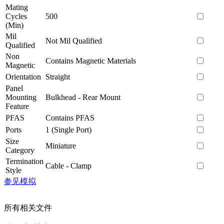
Mating
Cycles
500
(Min)
Mil
Not Mil Qualified
Qualified
Non
Contains Magnetic Materials
Magnetic
Orientation
Straight
Panel
Mounting
Bulkhead - Rear Mount
Feature
PFAS
Contains PFAS
Ports
1 (Single Port)
Size
Miniature
Category
Termination
Cable - Clamp
Style
参见模拟
所有相关文件