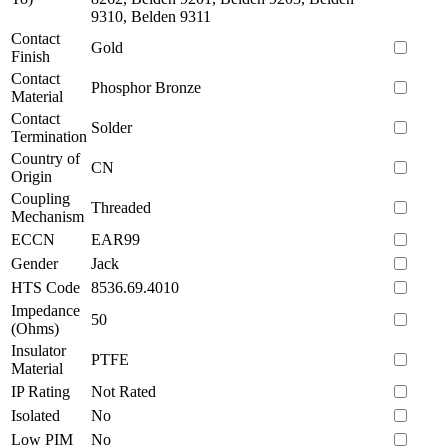
9310, Belden 9311
Contact
Gold
Finish
Contact
Phosphor Bronze
Material
Contact
Solder
Termination
Country of
CN
Origin
Coupling
Threaded
Mechanism
ECCN
EAR99
Gender
Jack
HTS Code
8536.69.4010
Impedance
50
(Ohms)
Insulator
PTFE
Material
IP Rating
Not Rated
Isolated
No
Low PIM
No