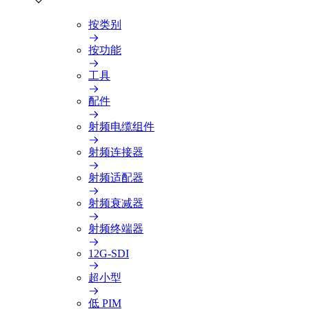
按类别
按功能
工具
配件
射频电缆组件
射频连接器
射频适配器
射频衰减器
射频终端器
12G-SDI
超小型
低 PIM