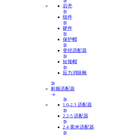
后壳
组件
硬件
保护帽
变径适配器
短接帽
应力消除靴
射频适配器
1.0-2.3 适配器
2.2-5 适配器
2.4 毫米适配器