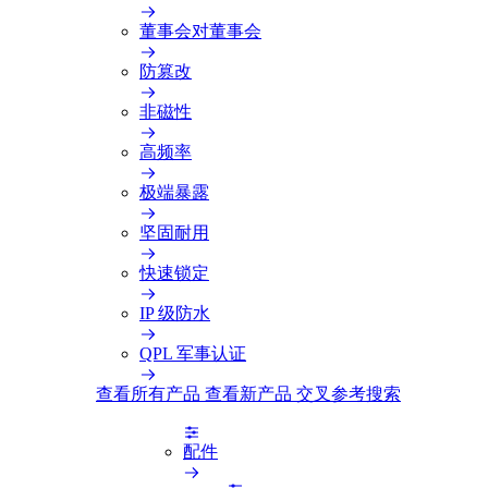
董事会对董事会
防篡改
非磁性
高频率
极端暴露
坚固耐用
快速锁定
IP 级防水
QPL 军事认证
查看所有产品
查看新产品
交叉参考搜索
配件