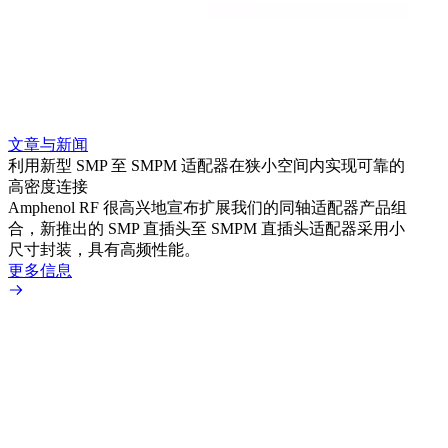
文章与新闻
文章
利用新型 SMP 至 SMPM 适配器在狭小空间内实现可靠的
利用
高密度连接
Amp
Amphenol RF 很高兴地宣布扩展我们的同轴适配器产品组
展到包
合，新推出的 SMP 直插头至 SMPM 直插头适配器采用小
更多
尺寸封装，具有高频性能。
更多信息