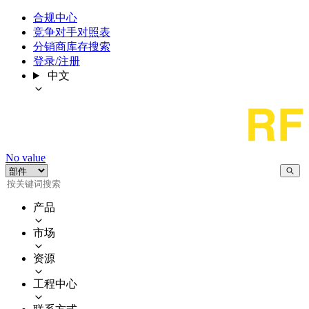
合规中心
竞争对手对照表
分销商库存搜索
登录/注册
中文
No value
产品
市场
资源
工程中心