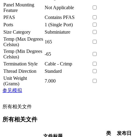
Panel Mounting
Not Applicable
Feature
PFAS
Contains PFAS
Ports
1 (Single Port)
Size Category
Subminiature
Temp (Max Degrees
165
Celsius)
Temp (Min Degrees
-65
Celsius)
Termination Style
Cable - Crimp
Thread Direction
Standard
Unit Weight
7.000
(Grams)
参见模拟
所有相关文件
所有相关文件
类
发布日
文件标题