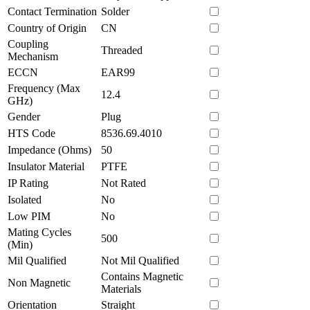
Contact Termination
Solder
Country of Origin
CN
Coupling
Threaded
Mechanism
ECCN
EAR99
Frequency (Max
12.4
GHz)
Gender
Plug
HTS Code
8536.69.4010
Impedance (Ohms)
50
Insulator Material
PTFE
IP Rating
Not Rated
Isolated
No
Low PIM
No
Mating Cycles
500
(Min)
Mil Qualified
Not Mil Qualified
Contains Magnetic
Non Magnetic
Materials
Orientation
Straight