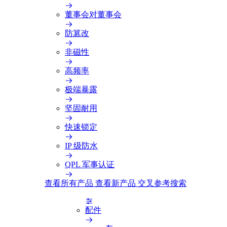
董事会对董事会
防篡改
非磁性
高频率
极端暴露
坚固耐用
快速锁定
IP 级防水
QPL 军事认证
查看所有产品
查看新产品
交叉参考搜索
配件