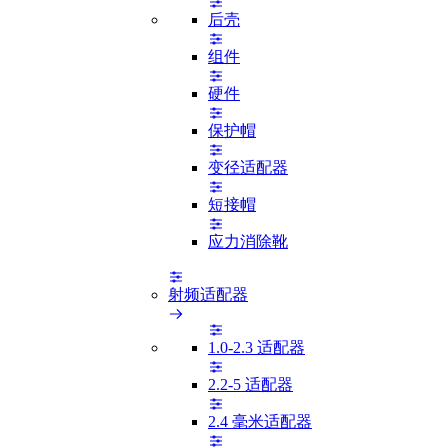
后壳
组件
硬件
保护帽
变径适配器
短接帽
应力消除靴
射频适配器
1.0-2.3 适配器
2.2-5 适配器
2.4 毫米适配器