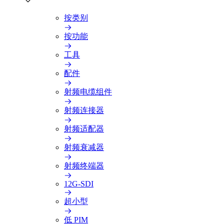
按类别
按功能
工具
配件
射频电缆组件
射频连接器
射频适配器
射频衰减器
射频终端器
12G-SDI
超小型
低 PIM