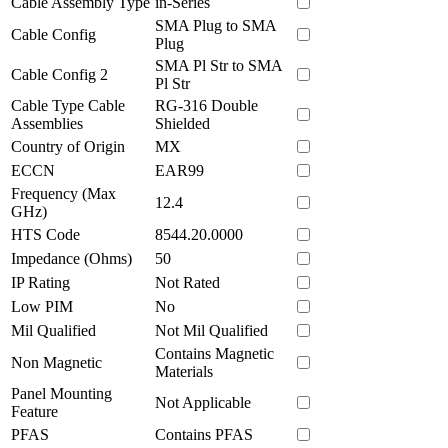
Cable Assembly Type
in-Series
SMA Plug to SMA
Cable Config
Plug
SMA Pl Str to SMA
Cable Config 2
Pl Str
Cable Type Cable
RG-316 Double
Assemblies
Shielded
Country of Origin
MX
ECCN
EAR99
Frequency (Max
12.4
GHz)
HTS Code
8544.20.0000
Impedance (Ohms)
50
IP Rating
Not Rated
Low PIM
No
Mil Qualified
Not Mil Qualified
Contains Magnetic
Non Magnetic
Materials
Panel Mounting
Not Applicable
Feature
PFAS
Contains PFAS