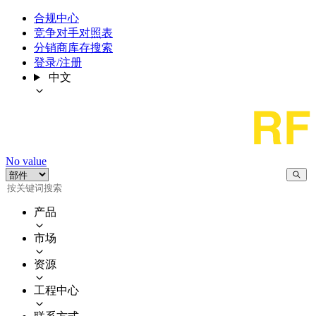
合规中心
竞争对手对照表
分销商库存搜索
登录/注册
中文
No value
产品
市场
资源
工程中心