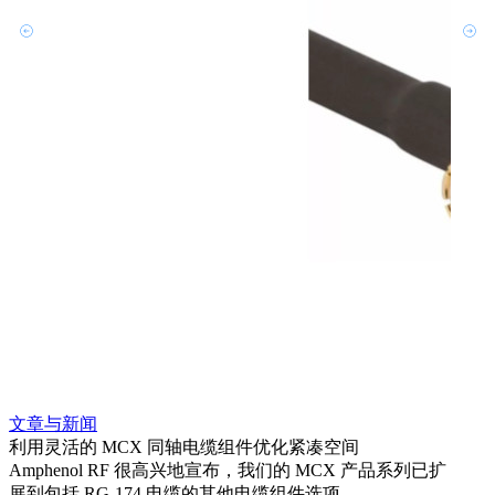
文章与新闻
文章
利用灵活的 MCX 同轴电缆组件优化紧凑空间
扩展
Amphenol RF 很高兴地宣布，我们的 MCX 产品系列已扩
Amp
展到包括 RG-174 电缆的其他电缆组件选项。
为各