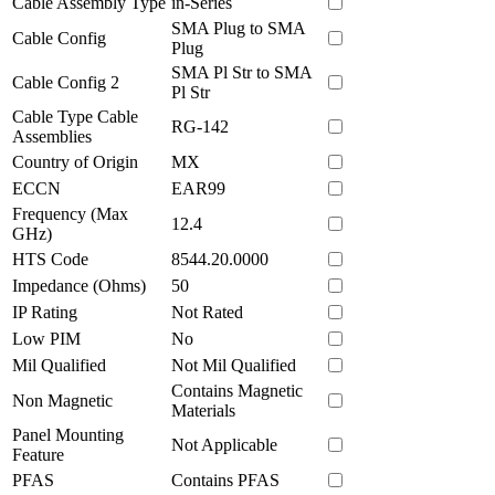
Cable Assembly Type
in-Series
SMA Plug to SMA
Cable Config
Plug
SMA Pl Str to SMA
Cable Config 2
Pl Str
Cable Type Cable
RG-142
Assemblies
Country of Origin
MX
ECCN
EAR99
Frequency (Max
12.4
GHz)
HTS Code
8544.20.0000
Impedance (Ohms)
50
IP Rating
Not Rated
Low PIM
No
Mil Qualified
Not Mil Qualified
Contains Magnetic
Non Magnetic
Materials
Panel Mounting
Not Applicable
Feature
PFAS
Contains PFAS