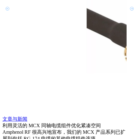
文章与新闻
文章
利用灵活的 MCX 同轴电缆组件优化紧凑空间
扩展
Amphenol RF 很高兴地宣布，我们的 MCX 产品系列已扩
Amp
展到包括 RG-174 电缆的其他电缆组件选项。
为各