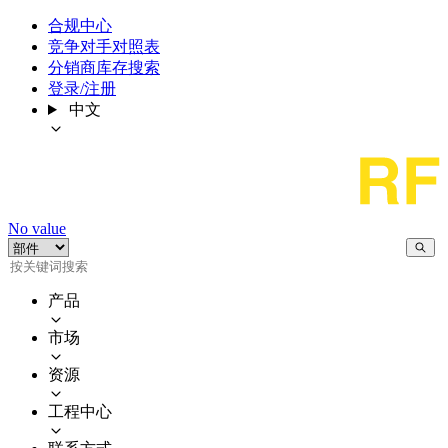
合规中心
竞争对手对照表
分销商库存搜索
登录/注册
中文
No value
产品
市场
资源
工程中心