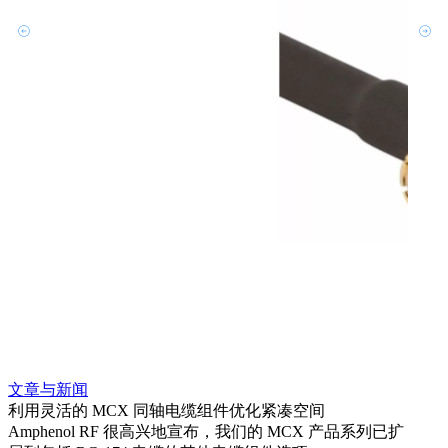
文章与新闻
文章
利用灵活的 MCX 同轴电缆组件优化紧凑空间
扩展
Amphenol RF 很高兴地宣布，我们的 MCX 产品系列已扩
Amp