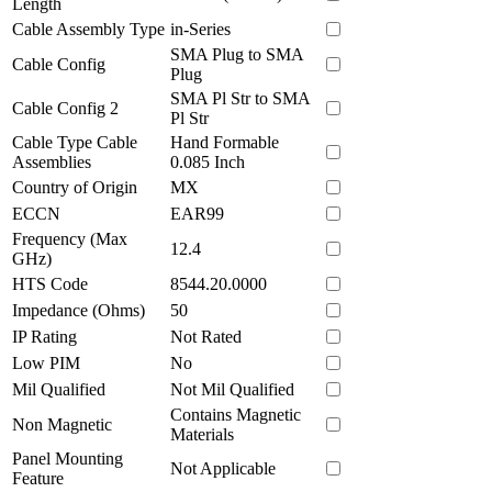
Length
Cable Assembly Type
in-Series
SMA Plug to SMA
Cable Config
Plug
SMA Pl Str to SMA
Cable Config 2
Pl Str
Cable Type Cable
Hand Formable
Assemblies
0.085 Inch
Country of Origin
MX
ECCN
EAR99
Frequency (Max
12.4
GHz)
HTS Code
8544.20.0000
Impedance (Ohms)
50
IP Rating
Not Rated
Low PIM
No
Mil Qualified
Not Mil Qualified
Contains Magnetic
Non Magnetic
Materials
Panel Mounting
Not Applicable
Feature