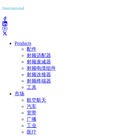
International
(203) 743-9272
Products
配件
射频适配器
射频衰减器
射频电缆组件
射频连接器
射频终端器
工具
市场
航空航天
汽车
宽带
广播
工业
医疗