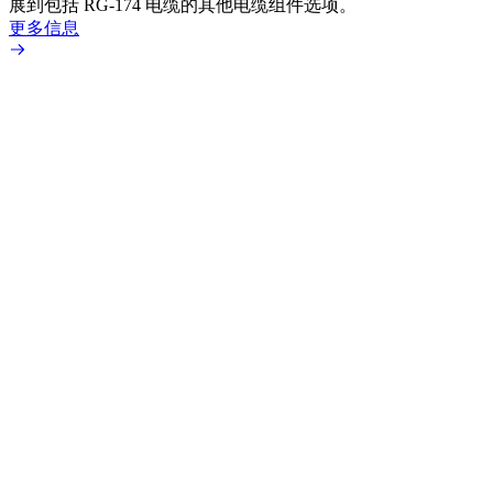
展到包括 RG-174 电缆的其他电缆组件选项。
为各
更多信息
更多