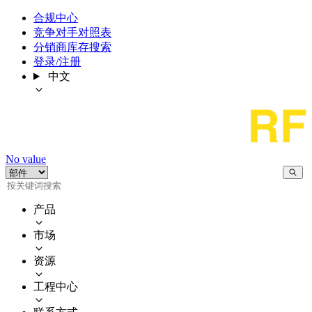
合规中心
竞争对手对照表
分销商库存搜索
登录/注册
中文
No value
产品
市场
资源
工程中心