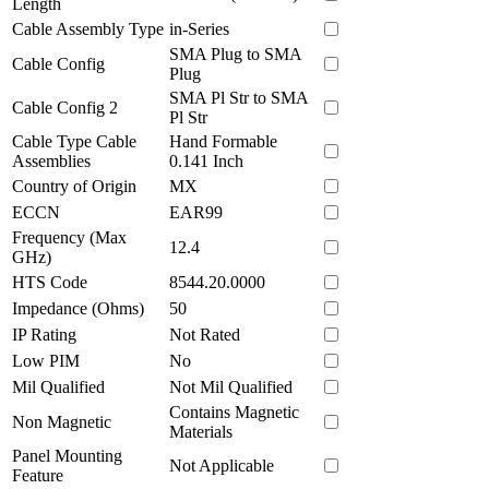
Length
Cable Assembly Type
in-Series
SMA Plug to SMA
Cable Config
Plug
SMA Pl Str to SMA
Cable Config 2
Pl Str
Cable Type Cable
Hand Formable
Assemblies
0.141 Inch
Country of Origin
MX
ECCN
EAR99
Frequency (Max
12.4
GHz)
HTS Code
8544.20.0000
Impedance (Ohms)
50
IP Rating
Not Rated
Low PIM
No
Mil Qualified
Not Mil Qualified
Contains Magnetic
Non Magnetic
Materials
Panel Mounting
Not Applicable
Feature