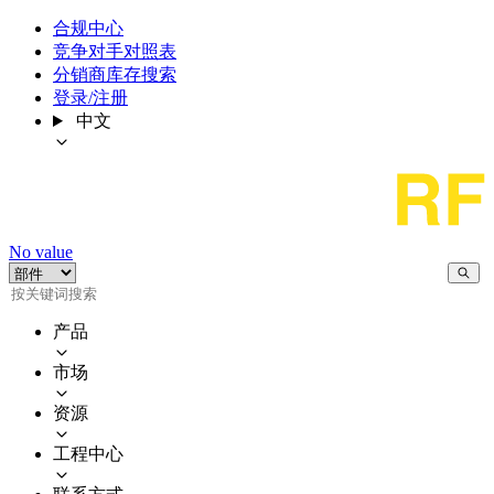
合规中心
竞争对手对照表
分销商库存搜索
登录/注册
中文
No value
产品
市场
资源
工程中心