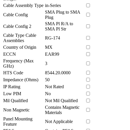
Cable Assembly Type
in-Series
SMA Plug to SMA
Cable Config
Plug
SMA Pl R/A to
Cable Config 2
SMA Pl Str
Cable Type Cable
RG-174
Assemblies
Country of Origin
MX
ECCN
EAR99
Frequency (Max
3
GHz)
HTS Code
8544.20.0000
Impedance (Ohms)
50
IP Rating
Not Rated
Low PIM
No
Mil Qualified
Not Mil Qualified
Contains Magnetic
Non Magnetic
Materials
Panel Mounting
Not Applicable
Feature