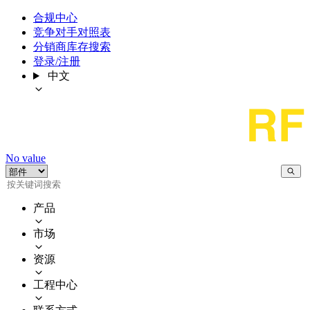
合规中心
竞争对手对照表
分销商库存搜索
登录/注册
中文
No value
产品
市场
资源
工程中心