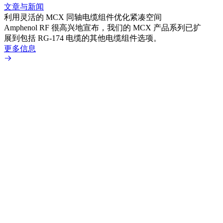
文章与新闻
文章
利用灵活的 MCX 同轴电缆组件优化紧凑空间
扩展
Amphenol RF 很高兴地宣布，我们的 MCX 产品系列已扩
Amp
展到包括 RG-174 电缆的其他电缆组件选项。
为各
更多信息
更多