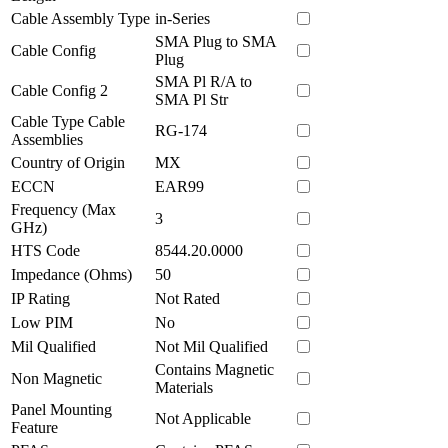
Cable Assembly Type
in-Series
SMA Plug to SMA
Cable Config
Plug
SMA Pl R/A to
Cable Config 2
SMA Pl Str
Cable Type Cable
RG-174
Assemblies
Country of Origin
MX
ECCN
EAR99
Frequency (Max
3
GHz)
HTS Code
8544.20.0000
Impedance (Ohms)
50
IP Rating
Not Rated
Low PIM
No
Mil Qualified
Not Mil Qualified
Contains Magnetic
Non Magnetic
Materials
Panel Mounting
Not Applicable
Feature