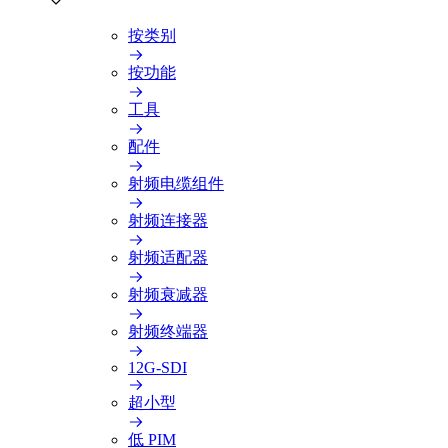
按类别
按功能
工具
配件
射频电缆组件
射频连接器
射频适配器
射频衰减器
射频终端器
12G-SDI
超小型
低 PIM