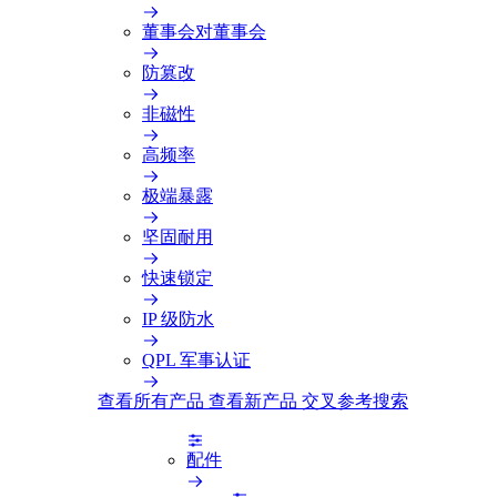
董事会对董事会
防篡改
非磁性
高频率
极端暴露
坚固耐用
快速锁定
IP 级防水
QPL 军事认证
查看所有产品
查看新产品
交叉参考搜索
配件