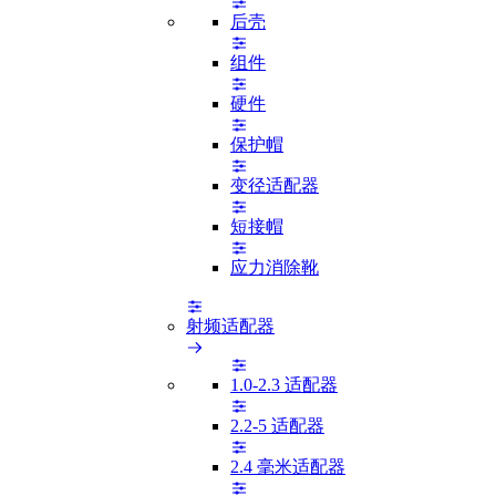
后壳
组件
硬件
保护帽
变径适配器
短接帽
应力消除靴
射频适配器
1.0-2.3 适配器
2.2-5 适配器
2.4 毫米适配器