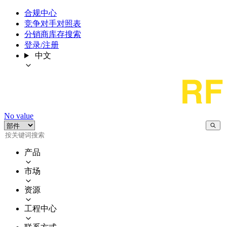
合规中心
竞争对手对照表
分销商库存搜索
登录/注册
中文
No value
产品
市场
资源
工程中心