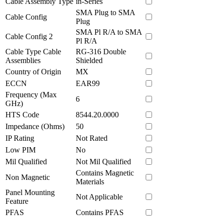
Cable Assembly Type
in-Series
SMA Plug to SMA
Cable Config
Plug
SMA Pl R/A to SMA
Cable Config 2
Pl R/A
Cable Type Cable
RG-316 Double
Assemblies
Shielded
Country of Origin
MX
ECCN
EAR99
Frequency (Max
6
GHz)
HTS Code
8544.20.0000
Impedance (Ohms)
50
IP Rating
Not Rated
Low PIM
No
Mil Qualified
Not Mil Qualified
Contains Magnetic
Non Magnetic
Materials
Panel Mounting
Not Applicable
Feature
PFAS
Contains PFAS