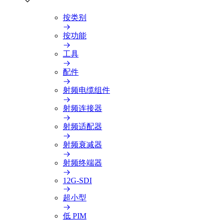
按类别
按功能
工具
配件
射频电缆组件
射频连接器
射频适配器
射频衰减器
射频终端器
12G-SDI
超小型
低 PIM