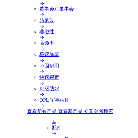
董事会对董事会
防篡改
非磁性
高频率
极端暴露
坚固耐用
快速锁定
IP 级防水
QPL 军事认证
查看所有产品
查看新产品
交叉参考搜索
配件