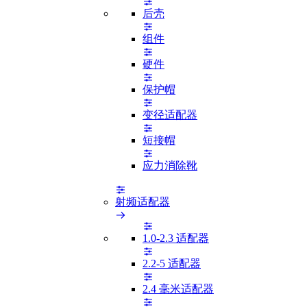
后壳
组件
硬件
保护帽
变径适配器
短接帽
应力消除靴
射频适配器
1.0-2.3 适配器
2.2-5 适配器
2.4 毫米适配器