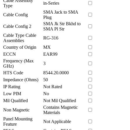
Cable Assembly
in-Series
Type
SMA Jack to SMA
Cable Config
Plug
SMA Jk Str Bkhd to
Cable Config 2
SMA Pl Str
Cable Type Cable
RG-316
Assemblies
Country of Origin
MX
ECCN
EAR99
Frequency (Max
3
GHz)
HTS Code
8544.20.0000
Impedance (Ohms)
50
IP Rating
Not Rated
Low PIM
No
Mil Qualified
Not Mil Qualified
Contains Magnetic
Non Magnetic
Materials
Panel Mounting
Not Applicable
Feature