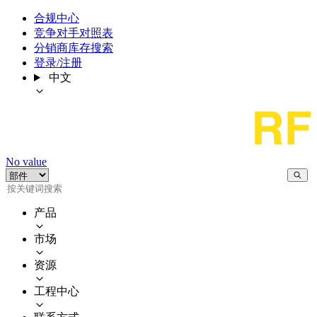
合规中心
竞争对手对照表
分销商库存搜索
登录/注册
中文
No value
产品
市场
资源
工程中心