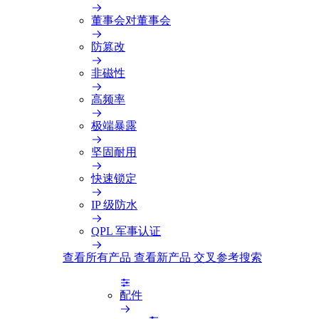
董事会对董事会
防篡改
非磁性
高频率
极端暴露
坚固耐用
快速锁定
IP 级防水
QPL 军事认证
查看所有产品
查看新产品
交叉参考搜索
配件