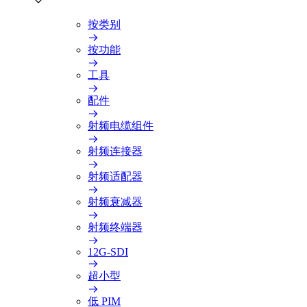
按类别
按功能
工具
配件
射频电缆组件
射频连接器
射频适配器
射频衰减器
射频终端器
12G-SDI
超小型
低 PIM