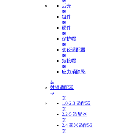
后壳
组件
硬件
保护帽
变径适配器
短接帽
应力消除靴
射频适配器
1.0-2.3 适配器
2.2-5 适配器
2.4 毫米适配器