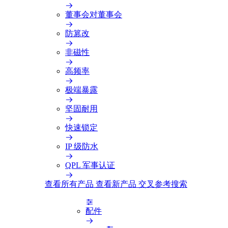
董事会对董事会
防篡改
非磁性
高频率
极端暴露
坚固耐用
快速锁定
IP 级防水
QPL 军事认证
查看所有产品
查看新产品
交叉参考搜索
配件