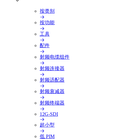
按类别
按功能
工具
配件
射频电缆组件
射频连接器
射频适配器
射频衰减器
射频终端器
12G-SDI
超小型
低 PIM