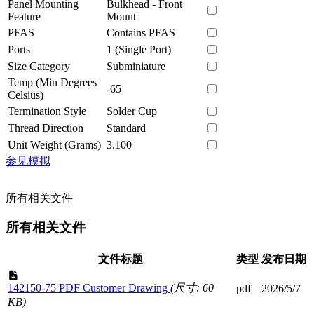
Panel Mounting
Bulkhead - Front
Feature
Mount
PFAS
Contains PFAS
Ports
1 (Single Port)
Size Category
Subminiature
Temp (Min Degrees
-65
Celsius)
Termination Style
Solder Cup
Thread Direction
Standard
Unit Weight (Grams)
3.100
参见模拟
所有相关文件
所有相关文件
文件标题
类型
发布日期
142150-75 PDF Customer Drawing
(尺寸: 60
pdf
2026/5/7
KB)