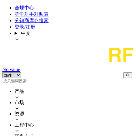
合规中心
竞争对手对照表
分销商库存搜索
登录/注册
中文
No value
产品
市场
资源
工程中心