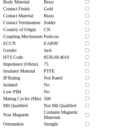
Body Material
Brass
Contact Finish
Gold
Contact Material
Brass
Contact Termination
Solder
Country of Origin
CN
Coupling Mechanism
Push-on
ECCN
EAR99
Gender
Jack
HTS Code
8536.69.4010
Impedance (Ohms)
75
Insulator Material
PTFE
IP Rating
Not Rated
Isolated
No
Low PIM
No
Mating Cycles (Min)
500
Mil Qualified
Not Mil Qualified
Contains Magnetic
Non Magnetic
Materials
Orientation
Straight