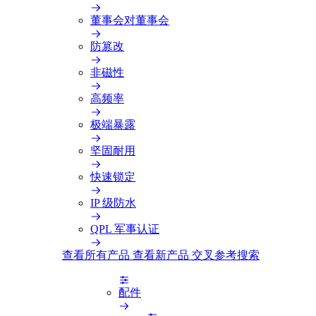
董事会对董事会
防篡改
非磁性
高频率
极端暴露
坚固耐用
快速锁定
IP 级防水
QPL 军事认证
查看所有产品
查看新产品
交叉参考搜索
配件