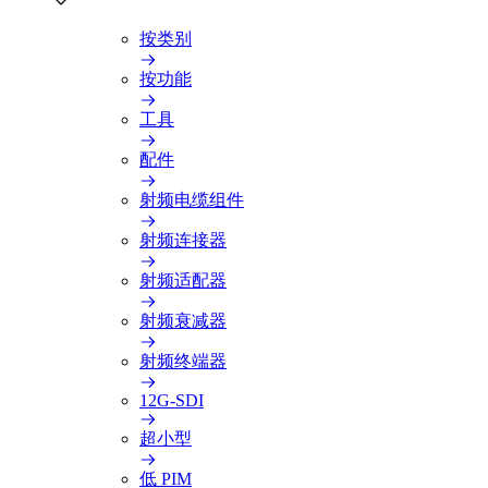
按类别
按功能
工具
配件
射频电缆组件
射频连接器
射频适配器
射频衰减器
射频终端器
12G-SDI
超小型
低 PIM