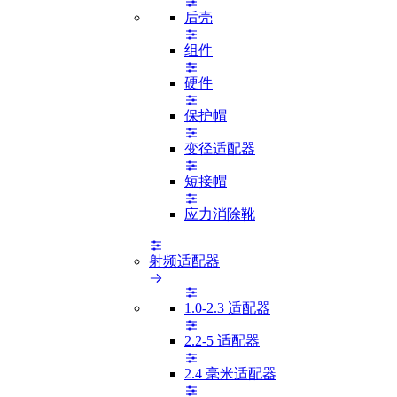
后壳
组件
硬件
保护帽
变径适配器
短接帽
应力消除靴
射频适配器
1.0-2.3 适配器
2.2-5 适配器
2.4 毫米适配器