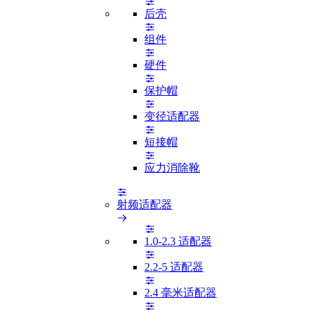
后壳
组件
硬件
保护帽
变径适配器
短接帽
应力消除靴
射频适配器
1.0-2.3 适配器
2.2-5 适配器
2.4 毫米适配器