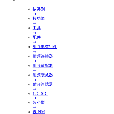
按类别
按功能
工具
配件
射频电缆组件
射频连接器
射频适配器
射频衰减器
射频终端器
12G-SDI
超小型
低 PIM