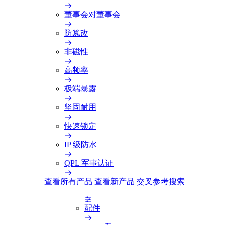
董事会对董事会
防篡改
非磁性
高频率
极端暴露
坚固耐用
快速锁定
IP 级防水
QPL 军事认证
查看所有产品
查看新产品
交叉参考搜索
配件