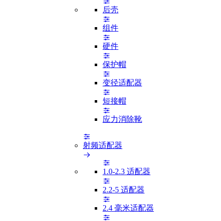
后壳
组件
硬件
保护帽
变径适配器
短接帽
应力消除靴
射频适配器
1.0-2.3 适配器
2.2-5 适配器
2.4 毫米适配器