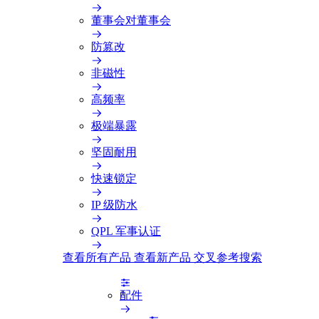
董事会对董事会
防篡改
非磁性
高频率
极端暴露
坚固耐用
快速锁定
IP 级防水
QPL 军事认证
查看所有产品
查看新产品
交叉参考搜索
配件