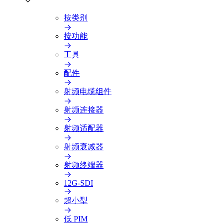
按类别
按功能
工具
配件
射频电缆组件
射频连接器
射频适配器
射频衰减器
射频终端器
12G-SDI
超小型
低 PIM