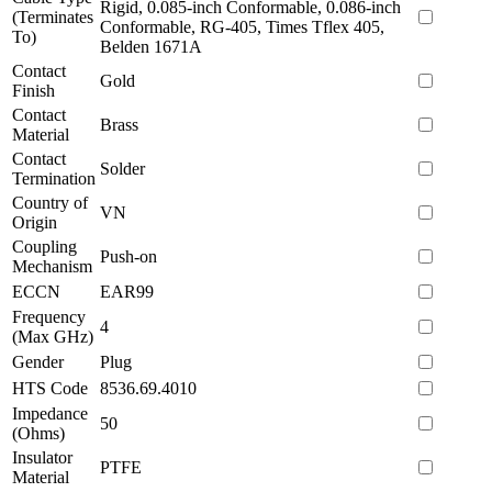
Rigid, 0.085-inch Conformable, 0.086-inch
(Terminates
Conformable, RG-405, Times Tflex 405,
To)
Belden 1671A
Contact
Gold
Finish
Contact
Brass
Material
Contact
Solder
Termination
Country of
VN
Origin
Coupling
Push-on
Mechanism
ECCN
EAR99
Frequency
4
(Max GHz)
Gender
Plug
HTS Code
8536.69.4010
Impedance
50
(Ohms)
Insulator
PTFE
Material