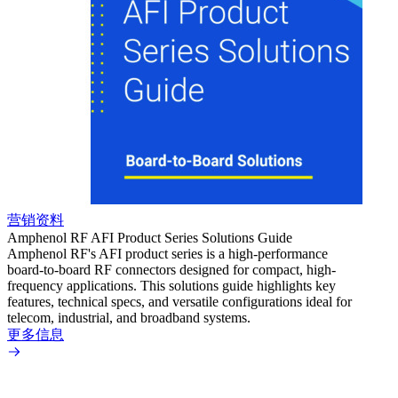
营销资料
营销
Amphenol RF AFI Product Series Solutions Guide
Amphe
Amphenol RF's AFI product series is a high-performance
The A
board-to-board RF connectors designed for compact, high-
board-
frequency applications. This solutions guide highlights key
applic
features, technical specs, and versatile configurations ideal for
transm
telecom, industrial, and broadband systems.
design
tolera
更多信息
automo
signal
up to 