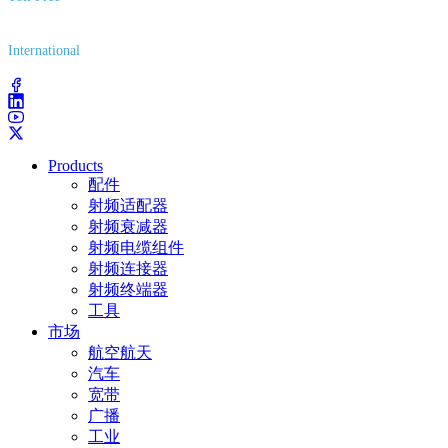
(800) 627-7100
International
(203) 743-9272
Products
配件
射频适配器
射频衰减器
射频电缆组件
射频连接器
射频终端器
工具
市场
航空航天
汽车
宽带
广播
工业