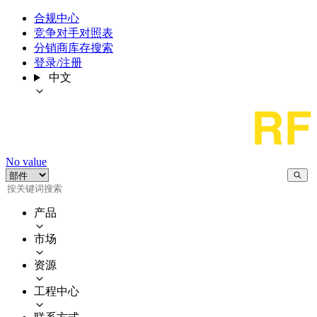
合规中心
竞争对手对照表
分销商库存搜索
登录/注册
中文
No value
产品
市场
资源
工程中心