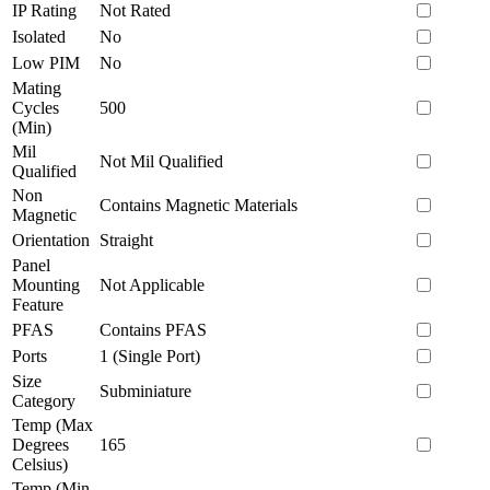
IP Rating
Not Rated
Isolated
No
Low PIM
No
Mating
Cycles
500
(Min)
Mil
Not Mil Qualified
Qualified
Non
Contains Magnetic Materials
Magnetic
Orientation
Straight
Panel
Mounting
Not Applicable
Feature
PFAS
Contains PFAS
Ports
1 (Single Port)
Size
Subminiature
Category
Temp (Max
Degrees
165
Celsius)
Temp (Min