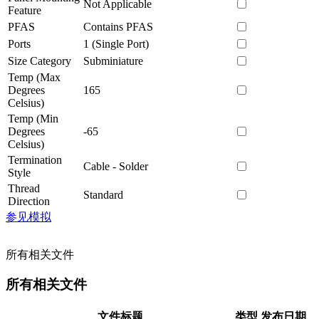
Not Applicable
Feature
PFAS
Contains PFAS
Ports
1 (Single Port)
Size Category
Subminiature
Temp (Max
Degrees
165
Celsius)
Temp (Min
Degrees
-65
Celsius)
Termination
Cable - Solder
Style
Thread
Standard
Direction
参见模拟
所有相关文件
所有相关文件
文件标题
类型
发布日期