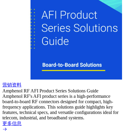
营销资料
营销
Amphenol RF AFI Product Series Solutions Guide
Amphe
Amphenol RF's AFI product series is a high-performance
The A
board-to-board RF connectors designed for compact, high-
board-
frequency applications. This solutions guide highlights key
applic
features, technical specs, and versatile configurations ideal for
transm
telecom, industrial, and broadband systems.
design
tolera
更多信息
automo
signal