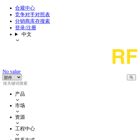
合规中心
竞争对手对照表
分销商库存搜索
登录/注册
中文
No value
产品
市场
资源
工程中心