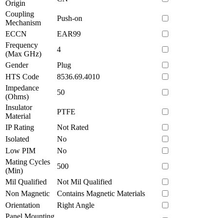
Origin
Coupling
Push-on
Mechanism
ECCN
EAR99
Frequency
4
(Max GHz)
Gender
Plug
HTS Code
8536.69.4010
Impedance
50
(Ohms)
Insulator
PTFE
Material
IP Rating
Not Rated
Isolated
No
Low PIM
No
Mating Cycles
500
(Min)
Mil Qualified
Not Mil Qualified
Non Magnetic
Contains Magnetic Materials
Orientation
Right Angle
Panel Mounting