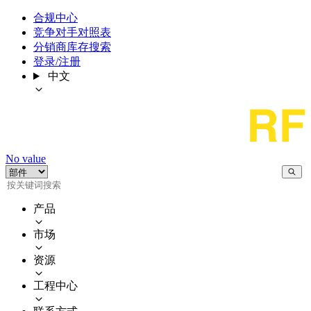
合规中心
竞争对手对照表
分销商库存搜索
登录/注册
中文
No value
产品
市场
资源
工程中心