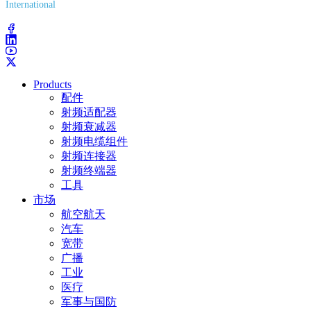
International
(203) 743-9272
Products
配件
射频适配器
射频衰减器
射频电缆组件
射频连接器
射频终端器
工具
市场
航空航天
汽车
宽带
广播
工业
医疗
军事与国防