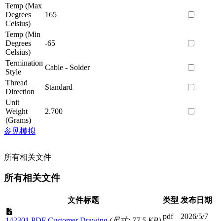
Temp (Max
Degrees
165
Celsius)
Temp (Min
Degrees
-65
Celsius)
Termination
Cable - Solder
Style
Thread
Standard
Direction
Unit
Weight
2.700
(Grams)
参见模拟
所有相关文件
所有相关文件
文件标题
类型
发布日期
pdf
2026/5/7
142301 PDF Customer Drawing
(尺寸: 77.5 KB)