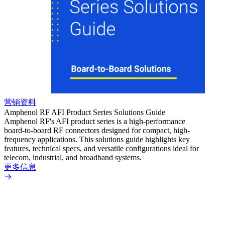
营销资料
营销
Amphenol RF AFI Product Series Solutions Guide
Amphe
Amphenol RF's AFI product series is a high-performance
The A
board-to-board RF connectors designed for compact, high-
board-
frequency applications. This solutions guide highlights key
applic
features, technical specs, and versatile configurations ideal for
transm
telecom, industrial, and broadband systems.
design
tolera
更多信息
automo
signal
up to 
更多