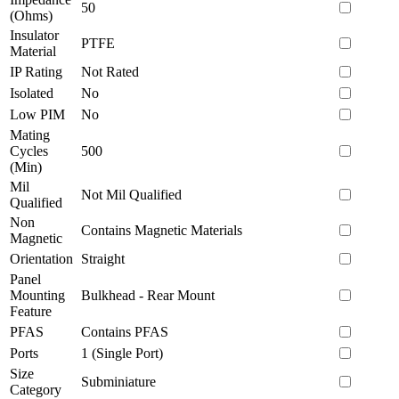
50
(Ohms)
Insulator
PTFE
Material
IP Rating
Not Rated
Isolated
No
Low PIM
No
Mating
Cycles
500
(Min)
Mil
Not Mil Qualified
Qualified
Non
Contains Magnetic Materials
Magnetic
Orientation
Straight
Panel
Mounting
Bulkhead - Rear Mount
Feature
PFAS
Contains PFAS
Ports
1 (Single Port)
Size
Subminiature
Category