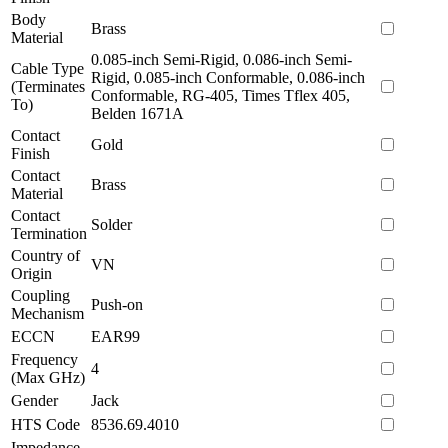
Body
Brass
Material
0.085-inch Semi-Rigid, 0.086-inch Semi-
Cable Type
Rigid, 0.085-inch Conformable, 0.086-inch
(Terminates
Conformable, RG-405, Times Tflex 405,
To)
Belden 1671A
Contact
Gold
Finish
Contact
Brass
Material
Contact
Solder
Termination
Country of
VN
Origin
Coupling
Push-on
Mechanism
ECCN
EAR99
Frequency
4
(Max GHz)
Gender
Jack
HTS Code
8536.69.4010
Impedance