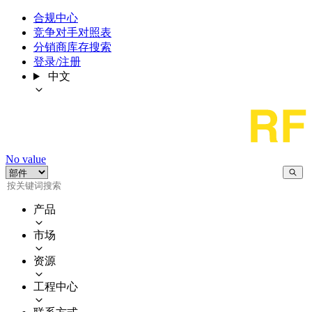
合规中心
竞争对手对照表
分销商库存搜索
登录/注册
中文
No value
产品
市场
资源
工程中心