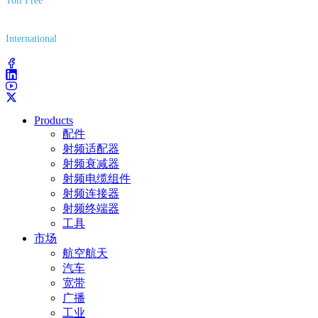
Toll Free
(800) 627-7100
International
(203) 743-9272
Products
配件
射频适配器
射频衰减器
射频电缆组件
射频连接器
射频终端器
工具
市场
航空航天
汽车
宽带
广播
工业