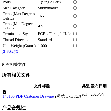
Ports
1 (Single Port)
Size Category
Subminiature
Temp (Max Degrees
165
Celsius)
Temp (Min Degrees
-65
Celsius)
Termination Style
PCB - Through Hole
Thread Direction
Standard
Unit Weight (Grams)
1.000
参见模拟
所有相关文件
所有相关文件
文件标题
类型
发布日期
pdf
2026/5/7
143105 PDF Customer Drawing
(尺寸: 57.3 KB)
产品合规性