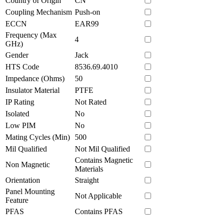
Country of Origin
CN
Coupling Mechanism
Push-on
ECCN
EAR99
Frequency (Max
4
GHz)
Gender
Jack
HTS Code
8536.69.4010
Impedance (Ohms)
50
Insulator Material
PTFE
IP Rating
Not Rated
Isolated
No
Low PIM
No
Mating Cycles (Min)
500
Mil Qualified
Not Mil Qualified
Contains Magnetic
Non Magnetic
Materials
Orientation
Straight
Panel Mounting
Not Applicable
Feature
PFAS
Contains PFAS