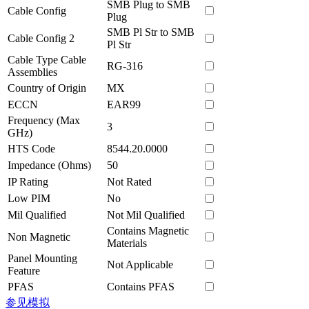
SMB Plug to SMB
Cable Config
Plug
SMB Pl Str to SMB
Cable Config 2
Pl Str
Cable Type Cable
RG-316
Assemblies
Country of Origin
MX
ECCN
EAR99
Frequency (Max
3
GHz)
HTS Code
8544.20.0000
Impedance (Ohms)
50
IP Rating
Not Rated
Low PIM
No
Mil Qualified
Not Mil Qualified
Contains Magnetic
Non Magnetic
Materials
Panel Mounting
Not Applicable
Feature
PFAS
Contains PFAS
参见模拟