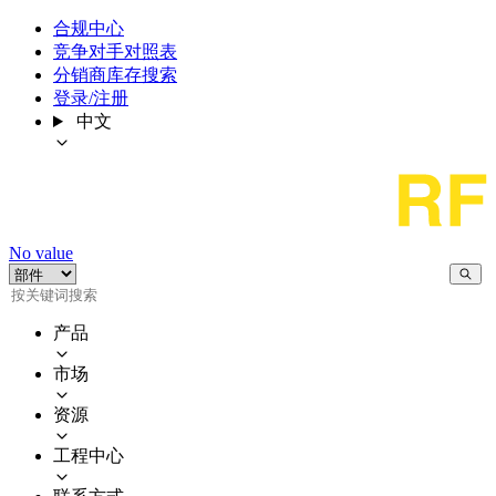
合规中心
竞争对手对照表
分销商库存搜索
登录/注册
中文
No value
产品
市场
资源
工程中心