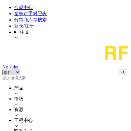
合规中心
竞争对手对照表
分销商库存搜索
登录/注册
中文
No value
产品
市场
资源
工程中心