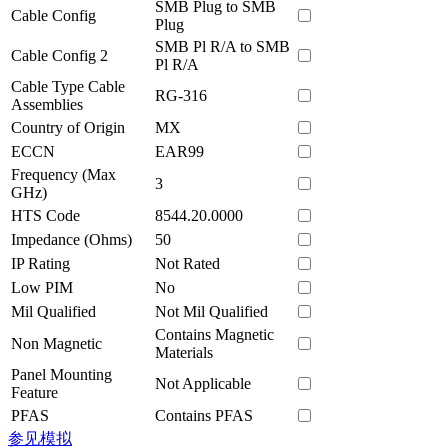
SMB Plug to SMB
Cable Config
Plug
SMB Pl R/A to SMB
Cable Config 2
Pl R/A
Cable Type Cable
RG-316
Assemblies
Country of Origin
MX
ECCN
EAR99
Frequency (Max
3
GHz)
HTS Code
8544.20.0000
Impedance (Ohms)
50
IP Rating
Not Rated
Low PIM
No
Mil Qualified
Not Mil Qualified
Contains Magnetic
Non Magnetic
Materials
Panel Mounting
Not Applicable
Feature
PFAS
Contains PFAS
参见模拟