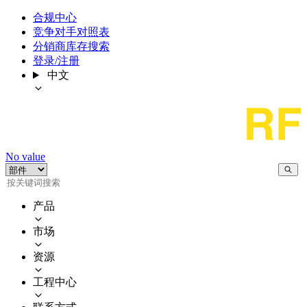
合规中心
竞争对手对照表
分销商库存搜索
登录/注册
中文
No value
产品
市场
资源
工程中心