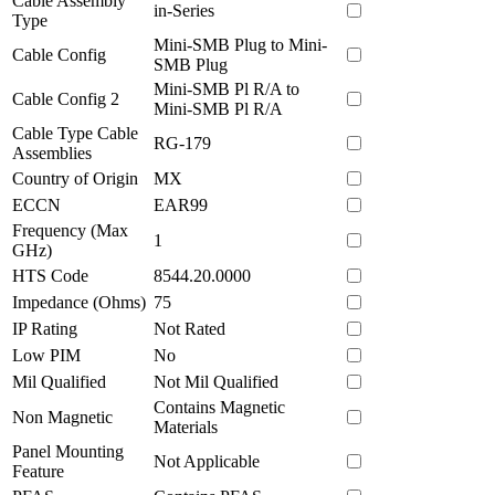
Cable Assembly
in-Series
Type
Mini-SMB Plug to Mini-
Cable Config
SMB Plug
Mini-SMB Pl R/A to
Cable Config 2
Mini-SMB Pl R/A
Cable Type Cable
RG-179
Assemblies
Country of Origin
MX
ECCN
EAR99
Frequency (Max
1
GHz)
HTS Code
8544.20.0000
Impedance (Ohms)
75
IP Rating
Not Rated
Low PIM
No
Mil Qualified
Not Mil Qualified
Contains Magnetic
Non Magnetic
Materials
Panel Mounting
Not Applicable
Feature