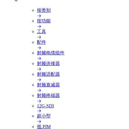
按类别
按功能
工具
配件
射频电缆组件
射频连接器
射频适配器
射频衰减器
射频终端器
12G-SDI
超小型
低 PIM