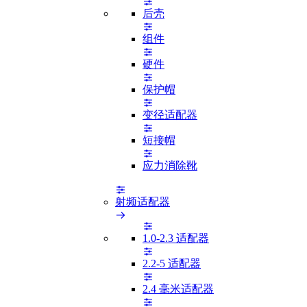
后壳
组件
硬件
保护帽
变径适配器
短接帽
应力消除靴
射频适配器
1.0-2.3 适配器
2.2-5 适配器
2.4 毫米适配器