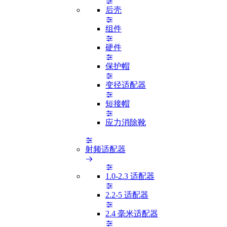
后壳
组件
硬件
保护帽
变径适配器
短接帽
应力消除靴
射频适配器
1.0-2.3 适配器
2.2-5 适配器
2.4 毫米适配器