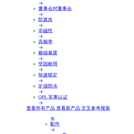
董事会对董事会
防篡改
非磁性
高频率
极端暴露
坚固耐用
快速锁定
IP 级防水
QPL 军事认证
查看所有产品
查看新产品
交叉参考搜索
配件