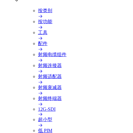
按类别
按功能
工具
配件
射频电缆组件
射频连接器
射频适配器
射频衰减器
射频终端器
12G-SDI
超小型
低 PIM