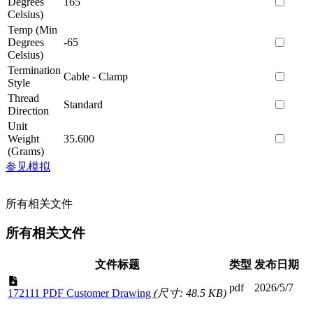
Degrees
165
Celsius)
Temp (Min
Degrees
-65
Celsius)
Termination
Cable - Clamp
Style
Thread
Standard
Direction
Unit
Weight
35.600
(Grams)
参见模拟
所有相关文件
所有相关文件
文件标题
类型
发布日期
pdf
2026/5/7
172111 PDF Customer Drawing
(尺寸: 48.5 KB)