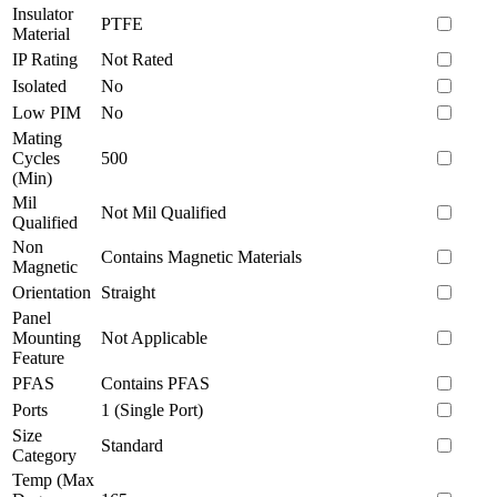
Insulator
PTFE
Material
IP Rating
Not Rated
Isolated
No
Low PIM
No
Mating
Cycles
500
(Min)
Mil
Not Mil Qualified
Qualified
Non
Contains Magnetic Materials
Magnetic
Orientation
Straight
Panel
Mounting
Not Applicable
Feature
PFAS
Contains PFAS
Ports
1 (Single Port)
Size
Standard
Category
Temp (Max