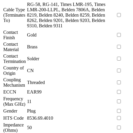
RG-58, RG-141, Times LMR-195, Times
Cable Type
LMR-200-LLPL, Belden 7806A, Belden
(Terminates
8219, Belden 8240, Belden 8259, Belden
To)
8262, Belden 9201, Belden 9203, Belden
9310, Belden 9311
Contact
Gold
Finish
Contact
Brass
Material
Contact
Solder
Termination
Country of
CN
Origin
Coupling
Threaded
Mechanism
ECCN
EAR99
Frequency
11
(Max GHz)
Gender
Plug
HTS Code
8536.69.4010
Impedance
50
(Ohms)