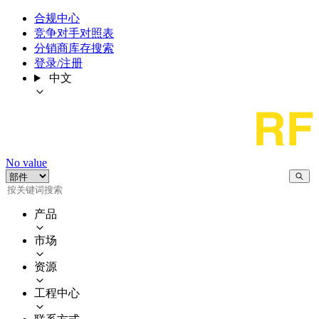
合规中心
竞争对手对照表
分销商库存搜索
登录/注册
中文
No value
产品
市场
资源
工程中心