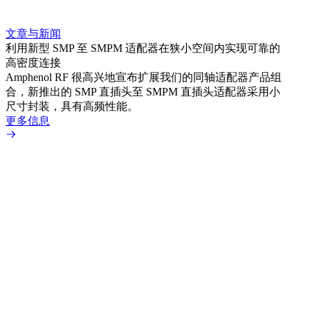
文章与新闻
文章
利用新型 SMP 至 SMPM 适配器在狭小空间内实现可靠的
防扭
高密度连接
Amp
Amphenol RF 很高兴地宣布扩展我们的同轴适配器产品组
品系
合，新推出的 SMP 直插头至 SMPM 直插头适配器采用小
更多
尺寸封装，具有高频性能。
更多信息