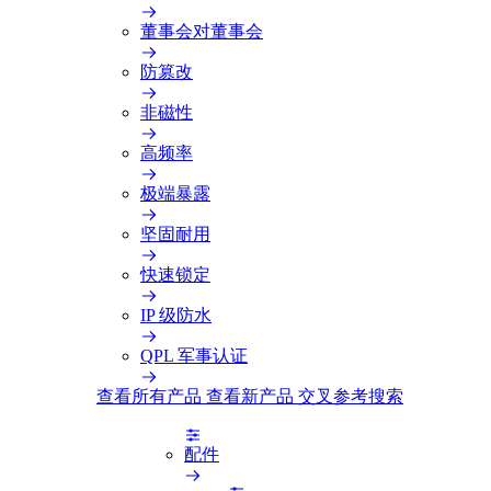
董事会对董事会
防篡改
非磁性
高频率
极端暴露
坚固耐用
快速锁定
IP 级防水
QPL 军事认证
查看所有产品
查看新产品
交叉参考搜索
配件