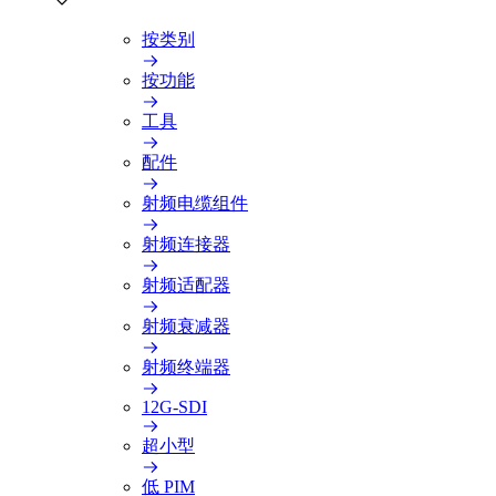
按类别
按功能
工具
配件
射频电缆组件
射频连接器
射频适配器
射频衰减器
射频终端器
12G-SDI
超小型
低 PIM