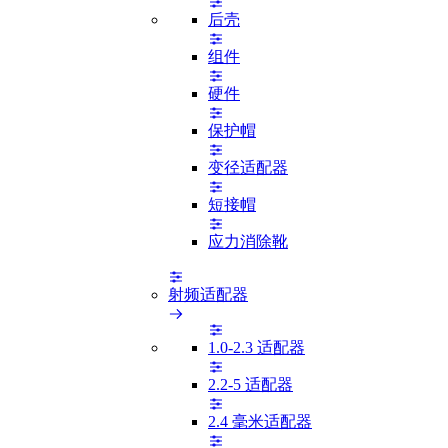
后壳
组件
硬件
保护帽
变径适配器
短接帽
应力消除靴
射频适配器
1.0-2.3 适配器
2.2-5 适配器
2.4 毫米适配器